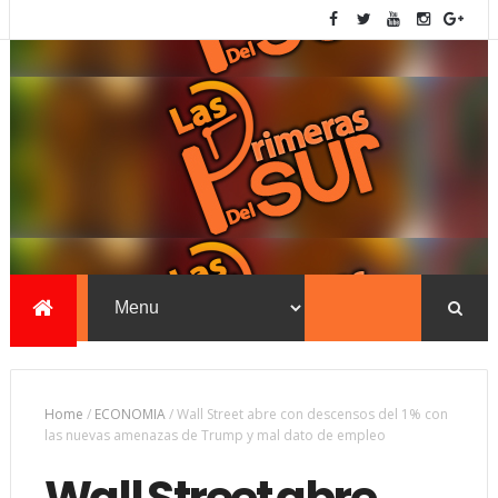
Home
/
ECONOMIA
/
Wall Street abre con descensos del 1% con
las nuevas amenazas de Trump y mal dato de empleo
Wall Street abre