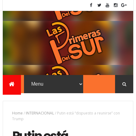
Home
/
INTERNACIONAL
/
Putin está “dispuesto a reunirse” con
Trump
Putin está