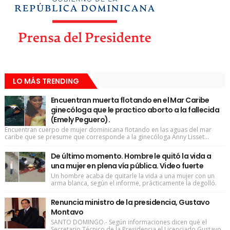
LO MÁS TRENDING
Encuentran muerta flotando en el Mar Caribe
ginecóloga que le practico aborto a la fallecida
(Emely Peguero).
Encuentran cuerpo de mujer dominicana flotando en las aguas del mar
caribe que se presume que corresponde a la ginecóloga Anny Lisset...
De último momento. Hombre le quitó la vida a
una mujer en plena vía pública. Video fuerte
Un hombre acaba de quitarle la vida a una mujer con un
arma blanca, según el informe, prácticamente la degolló.
Renuncia ministro de la presidencia, Gustavo
Montavo
SANTO DOMINGO.- Según informaciones dicen qué el
Secretario Técnico de la Presidencia el Licenciado Gustavo