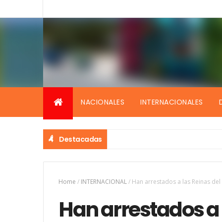
NACIONALES
INTERNACIONALES
Destacadas
Home
/
INTERNACIONAL
/
Han arrestados a las Reinas del
Han arrestados a 