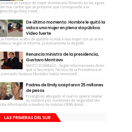
Encuentran cuerpo de mujer dominicana flotando en las aguas
del mar caribe que se presume que corresponde a la
ginecóloga Anny Lisset...
De último momento. Hombre le quitó la
vida a una mujer en plena vía pública.
Video fuerte
Un hombre acaba de quitarle la vida a una mujer con un arma
blanca, según el informe, prácticamente la degolló.
Renuncia ministro de la presidencia,
Gustavo Montavo
SANTO DOMINGO.- Según informaciones dicen
qué el Secretario Técnico de la Presidencia el
Licenciado Gustavo Montalvo había renunciad...
Padres de Emily aceptaron 25 millones
de pesos
Prestigioso abogado el cual no quiere revelar
su nombre por cuestiones de seguridad dio
esta información a medios de noticias (SFM) dond...
LAS PRIMERAS DEL SUR