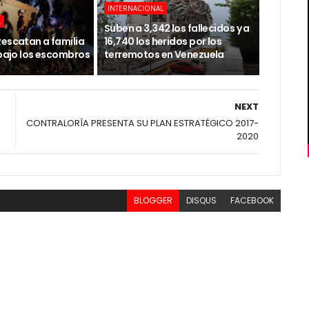
INTERNACIONAL
L
Suben a 3,342 los fallecidos y a
Rescatan a familia
16,740 los heridos por los
 bajo los escombros
terremotos en Venezuela
NEXT
CONTRALORÍA PRESENTA SU PLAN ESTRATÉGICO 2017-
2020
BLOGGER
DISQUS
FACEBOOK