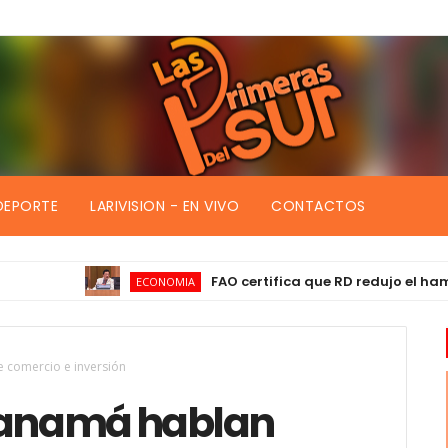
DEPORTE
LARIVISION - EN VIVO
CONTACTOS
FAO certifica que RD redujo el hambre p
ECONOMIA
 comercio e inversión
 Panamá hablan