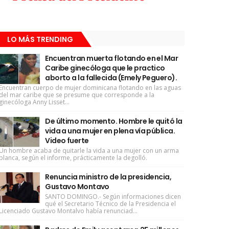
LO MÁS TRENDING
Encuentran muerta flotando en el Mar
Caribe ginecóloga que le practico
aborto a la fallecida (Emely Peguero).
Encuentran cuerpo de mujer dominicana flotando en las aguas
del mar caribe que se presume que corresponde a la
ginecóloga Anny Lisset...
De último momento. Hombre le quitó la
vida a una mujer en plena vía pública.
Video fuerte
Un hombre acaba de quitarle la vida a una mujer con un arma
blanca, según el informe, prácticamente la degolló.
Renuncia ministro de la presidencia,
Gustavo Montavo
SANTO DOMINGO.- Según informaciones dicen
qué el Secretario Técnico de la Presidencia el
Licenciado Gustavo Montalvo había renunciad...