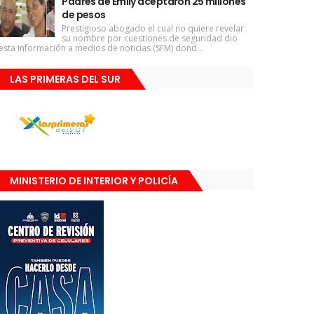
Padres de Emily aceptaron 25 millones
de pesos
Prestigioso abogado el cual no quiere revelar
su nombre por cuestiones de seguridad dio
esta información a medios de noticias (SFM) dond...
LAS PRIMERAS DEL SUR
MINISTERIO DE INTERIOR Y POLICÍA