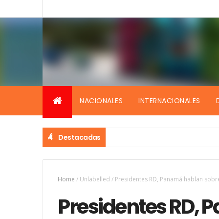
NACIONALES
INTERNACIONALES
Destacadas
Home
/
Unlabelled
/
Presidentes RD, Panamá hablan sobre
Presidentes RD,