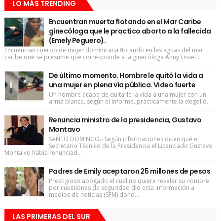
LO MÁS TRENDING
Encuentran muerta flotando en el Mar Caribe
ginecóloga que le practico aborto a la fallecida
(Emely Peguero).
Encuentran cuerpo de mujer dominicana flotando en las aguas del mar
caribe que se presume que corresponde a la ginecóloga Anny Lisset...
De último momento. Hombre le quitó la vida a
una mujer en plena vía pública. Video fuerte
Un hombre acaba de quitarle la vida a una mujer con un
arma blanca, según el informe, prácticamente la degolló.
Renuncia ministro de la presidencia, Gustavo
Montavo
SANTO DOMINGO.- Según informaciones dicen qué el
Secretario Técnico de la Presidencia el Licenciado Gustavo
Montalvo había renunciad...
Padres de Emily aceptaron 25 millones de pesos
Prestigioso abogado el cual no quiere revelar su nombre
por cuestiones de seguridad dio esta información a
medios de noticias (SFM) dond...
LAS PRIMERAS DEL SUR