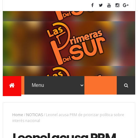
Home
/
NOTICIAS
/
Leonel acusa PRM de priorizar política sobre
interés nacional
Leonel acusa PRM