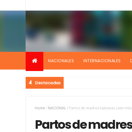
NACIONALES
INTERNACIONALES
Destacadas
Home
/
NACIONAL
/
Partos de madres haitianas caen más 
Partos de madres