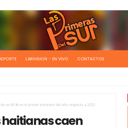
DEPORTE
LARIVISION - EN VIVO
CONTACTOS
de un 60 % en el primer trimestre del año respecto a 2025
 haitianas caen