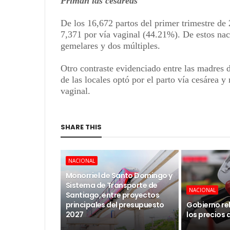
Priman las cesáreas
De los 16,672 partos del primer trimestre de 
7,371 por vía vaginal (44.21%). De estos na
gemelares y dos múltiples.
Otro contraste evidenciado entre las madres 
de las locales optó por el parto vía cesárea y
vaginal.
SHARE THIS
NACIONAL
Monorriel de Santo Domingo y
Sistema de Transporte de
NACIONAL
Santiago, entre proyectos
principales del presupuesto
Gobierno re
2027
los precios 