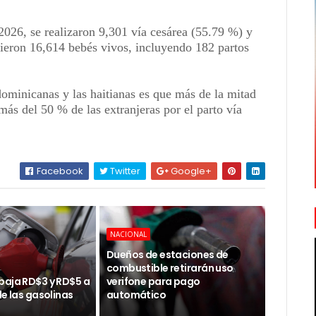
2026, se realizaron 9,301 vía cesárea (55.79 %) y
cieron 16,614 bebés vivos, incluyendo 182 partos
dominicanas y las haitianas es que más de la mitad
 más del 50 % de las extranjeras por el parto vía
Facebook
Twitter
Google+
NACIONAL
Dueños de estaciones de
combustible retirarán uso
baja RD$3 y RD$5 a
verifone para pago
de las gasolinas
automático