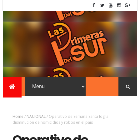
Home
/
NACIONAL
/
Operativo de Semana Santa logra
disminución de homicidios y robos en el país
Operativo de