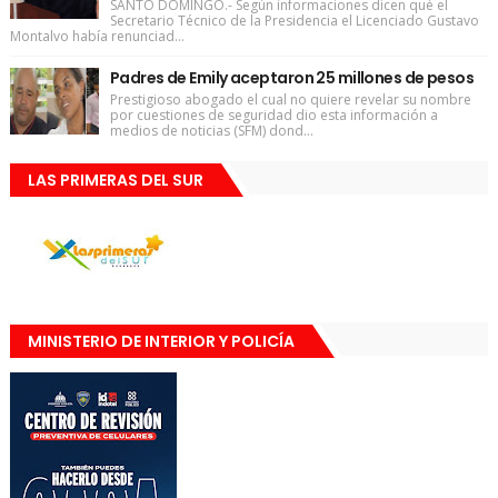
SANTO DOMINGO.- Según informaciones dicen qué el
Secretario Técnico de la Presidencia el Licenciado Gustavo
Montalvo había renunciad...
Padres de Emily aceptaron 25 millones de pesos
Prestigioso abogado el cual no quiere revelar su nombre
por cuestiones de seguridad dio esta información a
medios de noticias (SFM) dond...
LAS PRIMERAS DEL SUR
MINISTERIO DE INTERIOR Y POLICÍA