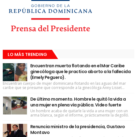
LO MÁS TRENDING
Encuentran muerta flotando en el Mar Caribe
ginecóloga que le practico aborto a la fallecida
(Emely Peguero).
Encuentran cuerpo de mujer dominicana flotando en las aguas del mar
caribe que se presume que corresponde a la ginecóloga Anny Lisset...
De último momento. Hombre le quitó la vida a
una mujer en plena vía pública. Video fuerte
Un hombre acaba de quitarle la vida a una mujer con un
arma blanca, según el informe, prácticamente la degolló.
Renuncia ministro de la presidencia, Gustavo
Montavo