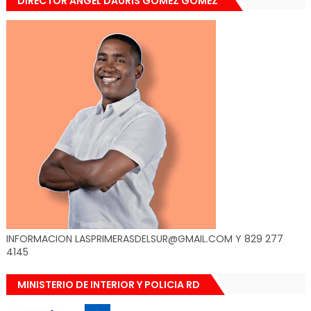
DIRECTOR ANGEL DAURIS GOMEZ GOMEZ
INFORMACION LASPRIMERASDELSUR@GMAIL.COM Y 829 277
4145
MINISTERIO DE INTERIOR Y POLICIA RD