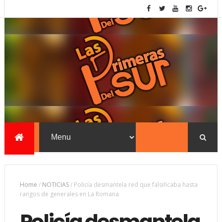
Home
/
NOTICIAS
/
Policía desmantela red que falsificaba hasta
rangos de generales en La Romana
Policía desmantela