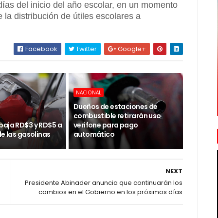
días del inicio del año escolar, en un momento
 la distribución de útiles escolares a
Facebook
Twitter
Google+
NACIONAL
Dueños de estaciones de
combustible retirarán uso
baja RD$3 y RD$5 a
verifone para pago
de las gasolinas
automático
NEXT
Presidente Abinader anuncia que continuarán los
cambios en el Gobierno en los próximos días