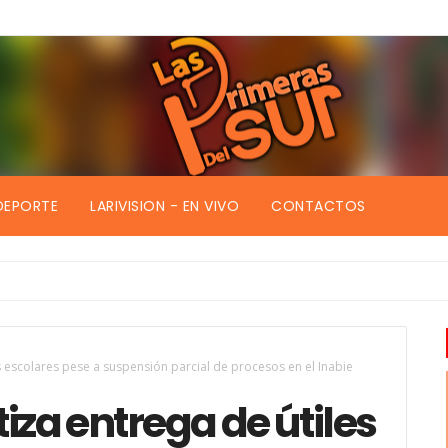
DEPORTE
LARIVISION - EN VIVO
CONTACTOS
s escolares pese a suspensión parcial de procesos en el Inabie
iza entrega de útiles