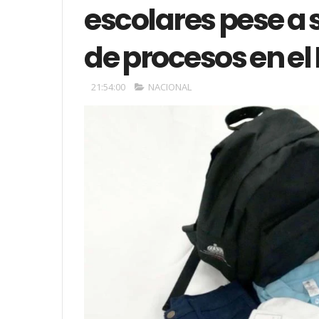
escolares pese a 
de procesos en el
21:54:00
NACIONAL