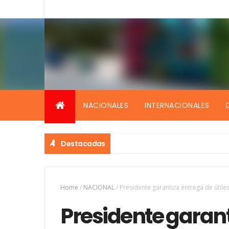
NACIONALES
INTERNACIONALES
Destacadas
Home
/
NACIONAL
/
Presidente garantiza entrega de útile
Presidente garant