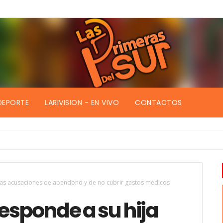
DEPORTE
LARIVISION - EN VIVO
CONTACTOS
escombros
tras acusaciones de abandono y de no cubrir gastos médicos
esponde a su hija