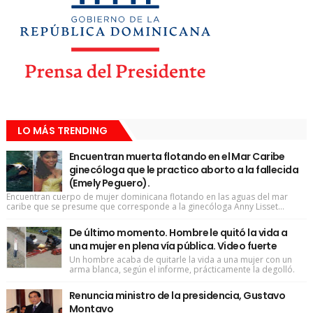
LO MÁS TRENDING
Encuentran muerta flotando en el Mar Caribe
ginecóloga que le practico aborto a la fallecida
(Emely Peguero).
Encuentran cuerpo de mujer dominicana flotando en las aguas del mar
caribe que se presume que corresponde a la ginecóloga Anny Lisset...
De último momento. Hombre le quitó la vida a
una mujer en plena vía pública. Video fuerte
Un hombre acaba de quitarle la vida a una mujer con un
arma blanca, según el informe, prácticamente la degolló.
Renuncia ministro de la presidencia, Gustavo
Montavo