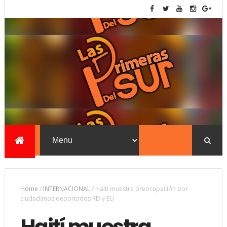
Home
/
INTERNACIONAL
/
Haití muestra preocupación por
ciudadanos deportados RD y EU
Haití muestra