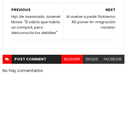
PREVIOUS
NEXT
Hijo de asesinado Jovenel
AI vuelve a pedir Gobierno
Moïse: "Él sabía que había
RD poner fin «migración
un complot, pero
racista»
desconocía los detalles"
POST
COMMENT
BLOGGER
DISQUS
FACEBOOK
No hay comentarios