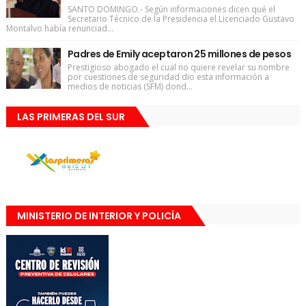
SANTO DOMINGO.- Según informaciones dicen qué el
Secretario Técnico de la Presidencia el Licenciado Gustavo
Montalvo había renunciad...
Padres de Emily aceptaron 25 millones de pesos
Prestigioso abogado el cual no quiere revelar su nombre
por cuestiones de seguridad dio esta información a
medios de noticias (SFM) dond...
LAS PRIMERAS DEL SUR
MINISTERIO DE INTERIOR Y POLICÍA