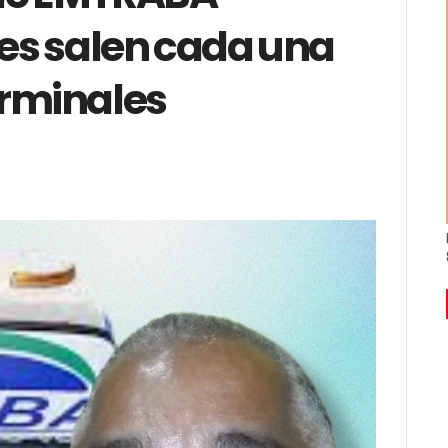
es salen cada una
erminales