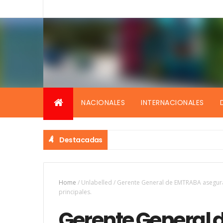
NACIONALES
INTERNACIONALES
Destacadas
Home
/
Unlabelled
/
Gerente General de EMTRABA asegura
principales.
Gerente General