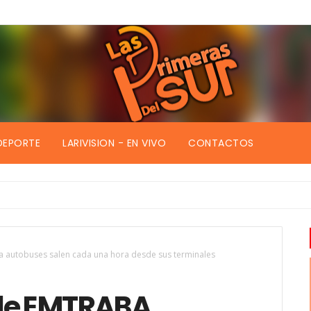
DEPORTE
LARIVISION - EN VIVO
CONTACTOS
 autobuses salen cada una hora desde sus terminales
 de EMTRABA