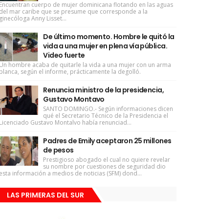
Encuentran cuerpo de mujer dominicana flotando en las aguas
del mar caribe que se presume que corresponde a la
ginecóloga Anny Lisset...
De último momento. Hombre le quitó la
vida a una mujer en plena vía pública.
Video fuerte
Un hombre acaba de quitarle la vida a una mujer con un arma
blanca, según el informe, prácticamente la degolló.
Renuncia ministro de la presidencia,
Gustavo Montavo
SANTO DOMINGO.- Según informaciones dicen
qué el Secretario Técnico de la Presidencia el
Licenciado Gustavo Montalvo había renunciad...
Padres de Emily aceptaron 25 millones
de pesos
Prestigioso abogado el cual no quiere revelar
su nombre por cuestiones de seguridad dio
esta información a medios de noticias (SFM) dond...
LAS PRIMERAS DEL SUR