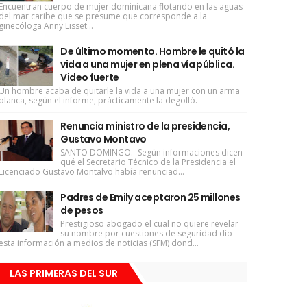
Encuentran cuerpo de mujer dominicana flotando en las aguas
del mar caribe que se presume que corresponde a la
ginecóloga Anny Lisset...
De último momento. Hombre le quitó la
vida a una mujer en plena vía pública.
Video fuerte
Un hombre acaba de quitarle la vida a una mujer con un arma
blanca, según el informe, prácticamente la degolló.
Renuncia ministro de la presidencia,
Gustavo Montavo
SANTO DOMINGO.- Según informaciones dicen
qué el Secretario Técnico de la Presidencia el
Licenciado Gustavo Montalvo había renunciad...
Padres de Emily aceptaron 25 millones
de pesos
Prestigioso abogado el cual no quiere revelar
su nombre por cuestiones de seguridad dio
esta información a medios de noticias (SFM) dond...
LAS PRIMERAS DEL SUR