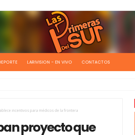
DEPORTE
LARIVISION - EN VIVO
CONTACTOS
combros
blece incentivos para médicos de la frontera
ban proyecto que