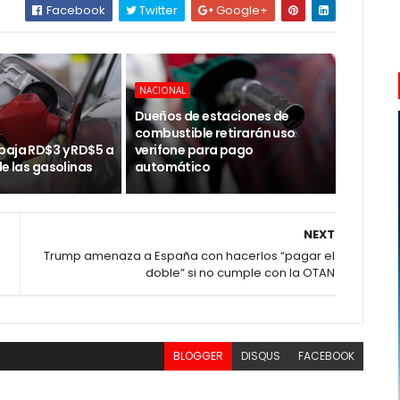
Facebook
Twitter
Google+
NACIONAL
Dueños de estaciones de
combustible retirarán uso
baja RD$3 y RD$5 a
verifone para pago
de las gasolinas
automático
NEXT
Trump amenaza a España con hacerlos “pagar el
doble” si no cumple con la OTAN
BLOGGER
DISQUS
FACEBOOK