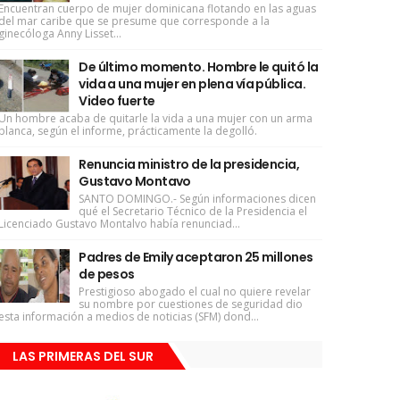
Encuentran cuerpo de mujer dominicana flotando en las aguas
del mar caribe que se presume que corresponde a la
ginecóloga Anny Lisset...
De último momento. Hombre le quitó la
vida a una mujer en plena vía pública.
Video fuerte
Un hombre acaba de quitarle la vida a una mujer con un arma
blanca, según el informe, prácticamente la degolló.
Renuncia ministro de la presidencia,
Gustavo Montavo
SANTO DOMINGO.- Según informaciones dicen
qué el Secretario Técnico de la Presidencia el
Licenciado Gustavo Montalvo había renunciad...
Padres de Emily aceptaron 25 millones
de pesos
Prestigioso abogado el cual no quiere revelar
su nombre por cuestiones de seguridad dio
esta información a medios de noticias (SFM) dond...
LAS PRIMERAS DEL SUR