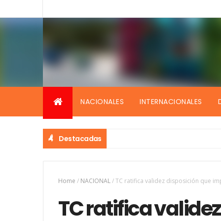
NACIONALES
INTERNACIONALES
Destacadas
 días bajo los escombros
Home
/
NACIONAL
/
TC ratifica validez disposición que i
TC ratifica valide