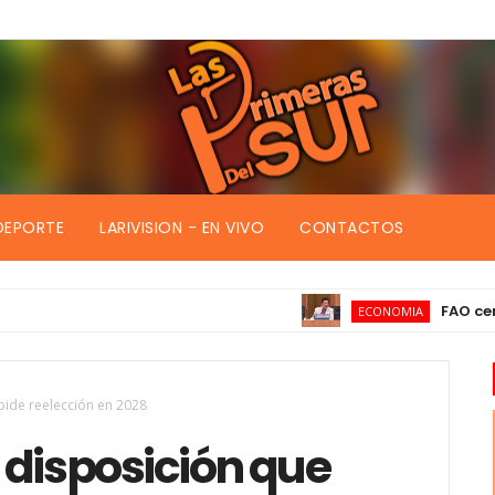
DEPORTE
LARIVISION - EN VIVO
CONTACTOS
FAO certifica 
ECONOMIA
mpide reelección en 2028
z disposición que