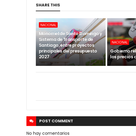
SHARE THIS
NACIONAL
Monorriel de Santo Domingo y
Sistema de Transporte de
NACIONAL
Santiago, entre proyectos
principales del presupuesto
Gobierno re
2027
los precios 
POST
COMMENT
No hay comentarios