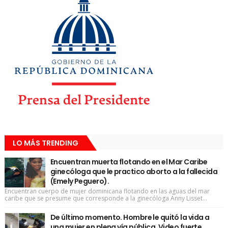
LO MÁS TRENDING
Encuentran muerta flotando en el Mar Caribe
ginecóloga que le practico aborto a la fallecida
(Emely Peguero).
Encuentran cuerpo de mujer dominicana flotando en las aguas del mar
caribe que se presume que corresponde a la ginecóloga Anny Lisset...
De último momento. Hombre le quitó la vida a
una mujer en plena vía pública. Video fuerte