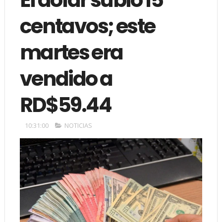
centavos; este
martes era
vendido a
RD$59.44
10:31:00
NOTICIAS