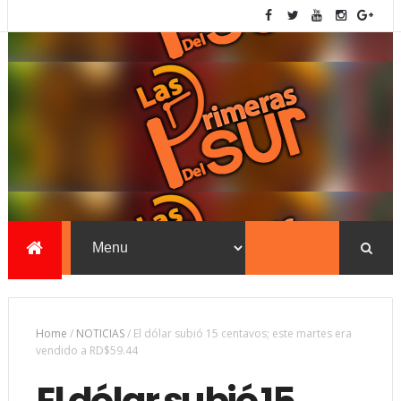
Home
/
NOTICIAS
/
El dólar subió 15 centavos; este martes era
vendido a RD$59.44
El dólar subió 15