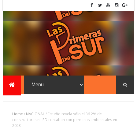
Home
/
NACIONAL
/
Estudio revela sólo el 36.2% de
constructoras en RD contaban con permisos ambientales en
2023