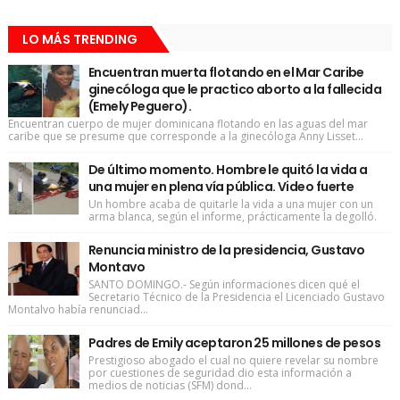
LO MÁS TRENDING
Encuentran muerta flotando en el Mar Caribe
ginecóloga que le practico aborto a la fallecida
(Emely Peguero).
Encuentran cuerpo de mujer dominicana flotando en las aguas del mar
caribe que se presume que corresponde a la ginecóloga Anny Lisset...
De último momento. Hombre le quitó la vida a
una mujer en plena vía pública. Video fuerte
Un hombre acaba de quitarle la vida a una mujer con un
arma blanca, según el informe, prácticamente la degolló.
Renuncia ministro de la presidencia, Gustavo
Montavo
SANTO DOMINGO.- Según informaciones dicen qué el
Secretario Técnico de la Presidencia el Licenciado Gustavo
Montalvo había renunciad...
Padres de Emily aceptaron 25 millones de pesos
Prestigioso abogado el cual no quiere revelar su nombre
por cuestiones de seguridad dio esta información a
medios de noticias (SFM) dond...