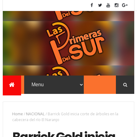
Home
/
NACIONAL
/
Barrick Gold inicia corte de árboles en la
cabecera del río El Naranjo
Barrick Gold inicia