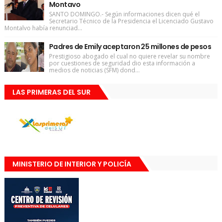
Montavo
SANTO DOMINGO.- Según informaciones dicen qué el
Secretario Técnico de la Presidencia el Licenciado Gustavo
Montalvo había renunciad...
Padres de Emily aceptaron 25 millones de pesos
Prestigioso abogado el cual no quiere revelar su nombre
por cuestiones de seguridad dio esta información a
medios de noticias (SFM) dond...
LAS PRIMERAS DEL SUR
MINISTERIO DE INTERIOR Y POLICÍA