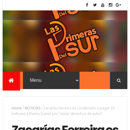
Home
/
NOTICIAS
/
Zacarías Ferreira es condenado a pagar 20
millones a Danny Daniel por "violar derechos de autor"
Zacarías Ferreira es