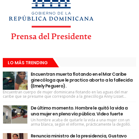
LO MÁS TRENDING
Encuentran muerta flotando en el Mar Caribe
ginecóloga que le practico aborto a la fallecida
(Emely Peguero).
Encuentran cuerpo de mujer dominicana flotando en las aguas del mar
caribe que se presume que corresponde a la ginecóloga Anny Lisset...
De último momento. Hombre le quitó la vida a
una mujer en plena vía pública. Video fuerte
Un hombre acaba de quitarle la vida a una mujer con un
arma blanca, según el informe, prácticamente la degolló.
Renuncia ministro de la presidencia, Gustavo