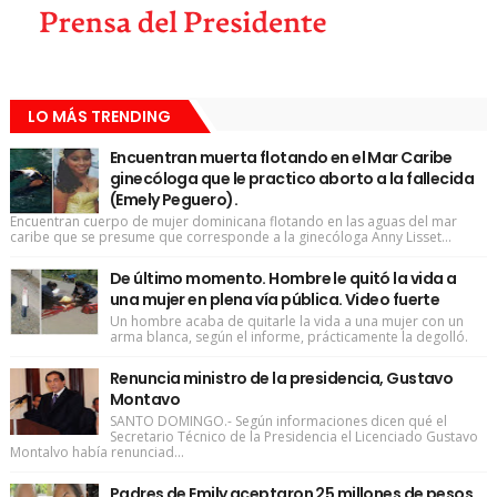
LO MÁS TRENDING
Encuentran muerta flotando en el Mar Caribe
ginecóloga que le practico aborto a la fallecida
(Emely Peguero).
Encuentran cuerpo de mujer dominicana flotando en las aguas del mar
caribe que se presume que corresponde a la ginecóloga Anny Lisset...
De último momento. Hombre le quitó la vida a
una mujer en plena vía pública. Video fuerte
Un hombre acaba de quitarle la vida a una mujer con un
arma blanca, según el informe, prácticamente la degolló.
Renuncia ministro de la presidencia, Gustavo
Montavo
SANTO DOMINGO.- Según informaciones dicen qué el
Secretario Técnico de la Presidencia el Licenciado Gustavo
Montalvo había renunciad...
Padres de Emily aceptaron 25 millones de pesos