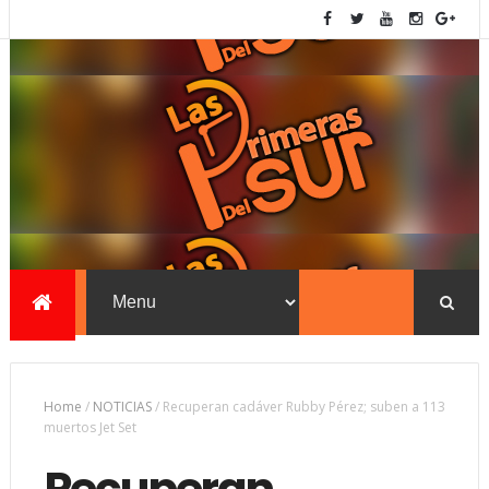
Home
/
NOTICIAS
/
Recuperan cadáver Rubby Pérez; suben a 113
muertos Jet Set
Recuperan