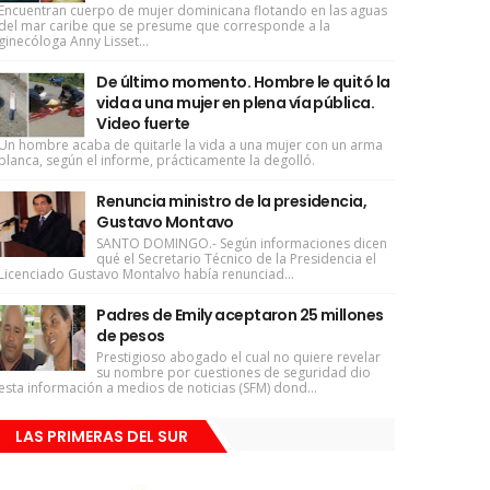
Encuentran cuerpo de mujer dominicana flotando en las aguas
del mar caribe que se presume que corresponde a la
ginecóloga Anny Lisset...
De último momento. Hombre le quitó la
vida a una mujer en plena vía pública.
Video fuerte
Un hombre acaba de quitarle la vida a una mujer con un arma
blanca, según el informe, prácticamente la degolló.
Renuncia ministro de la presidencia,
Gustavo Montavo
SANTO DOMINGO.- Según informaciones dicen
qué el Secretario Técnico de la Presidencia el
Licenciado Gustavo Montalvo había renunciad...
Padres de Emily aceptaron 25 millones
de pesos
Prestigioso abogado el cual no quiere revelar
su nombre por cuestiones de seguridad dio
esta información a medios de noticias (SFM) dond...
LAS PRIMERAS DEL SUR