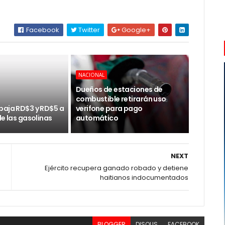
Facebook
Twitter
Google+
NACIONAL
Dueños de estaciones de
combustible retirarán uso
baja RD$3 y RD$5 a
verifone para pago
de las gasolinas
automático
NEXT
Ejército recupera ganado robado y detiene
haitianos indocumentados
BLOGGER
DISQUS
FACEBOOK