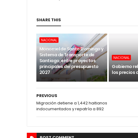
SHARE THIS
NACIONAL
Monorriel de Santo Domingo y
Sistema de Transporte de
NACIONAL
Santiago, entre proyectos
principales del presupuesto
Gobierno re
2027
los precios 
PREVIOUS
Migración detiene a 1,442 haitianos
indocumentados y repatría a 892
POST
COMMENT