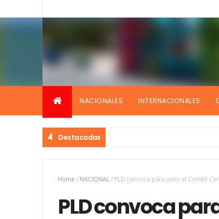
NACIONALES
INTERNACIONALES
Destacadas
Home
/
NACIONAL
/
PLD convoca para junio al Comité Cen
PLD convoca para 