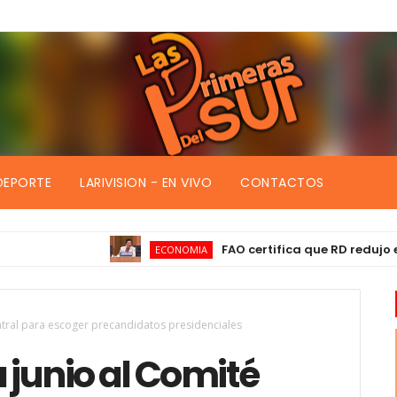
DEPORTE
LARIVISION - EN VIVO
CONTACTOS
FAO certifica que RD redujo el hamb
ECONOMIA
tral para escoger precandidatos presidenciales
junio al Comité