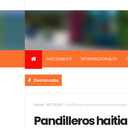
NACIONALES
INTERNACIONALES
Destacadas
Home
/
NOTICIAS
/
Pandilleros haitianos muestran poder 
Pandilleros hait