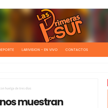
DEPORTE
LARIVISION - EN VIVO
CONTACTOS
con huelga de tres días
ianos muestran