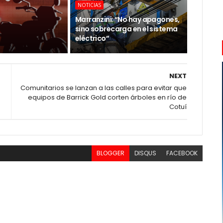
NOTICIAS
Marranzini: “No hay apagones,
sino sobrecarga en el sistema
eléctrico”
NEXT
Comunitarios se lanzan a las calles para evitar que
equipos de Barrick Gold corten árboles en río de
Cotuí
BLOGGER
DISQUS
FACEBOOK