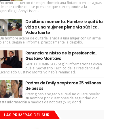
Encuentran cuerpo de mujer dominicana flotando en las aguas
del mar caribe que se presume que corresponde a la
ginecóloga Anny Lisset...
De último momento. Hombre le quitó la
vida a una mujer en plena vía pública.
Video fuerte
Un hombre acaba de quitarle la vida a una mujer con un arma
blanca, según el informe, prácticamente la degolló.
Renuncia ministro de la presidencia,
Gustavo Montavo
SANTO DOMINGO.- Según informaciones dicen
qué el Secretario Técnico de la Presidencia el
Licenciado Gustavo Montalvo había renunciad...
Padres de Emily aceptaron 25 millones
de pesos
Prestigioso abogado el cual no quiere revelar
su nombre por cuestiones de seguridad dio
esta información a medios de noticias (SFM) dond...
LAS PRIMERAS DEL SUR