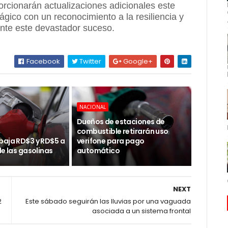
rcionarán actualizaciones adicionales este
ágico con un reconocimiento a la resiliencia y
ante este devastador suceso.
Facebook
Twitter
Google+
NACIONAL
Dueños de estaciones de
combustible retirarán uso
baja RD$3 y RD$5 a
verifone para pago
de las gasolinas
automático
NEXT
2
Este sábado seguirán las lluvias por una vaguada
asociada a un sistema frontal