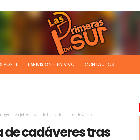
DEPORTE
LARIVISION - EN VIVO
CONTACTOS
bros
ragedia en Jet Set: total de fallecidos asciende a 225
ga de cadáveres tras