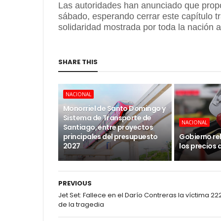
Las autoridades han anunciado que propo
sábado, esperando cerrar este capítulo tr
solidaridad mostrada por toda la nación 
SHARE THIS
NACIONAL
Monorriel de Santo Domingo y
Sistema de Transporte de
NACIONAL
Santiago, entre proyectos
principales del presupuesto
Gobierno re
2027
los precios 
PREVIOUS
Jet Set: Fallece en el Darío Contreras la víctima 22
de la tragedia