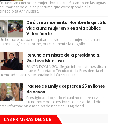
Encuentran cuerpo de mujer dominicana flotando en las aguas
del mar caribe que se presume que corresponde a la
ginecóloga Anny Lisset...
De último momento. Hombre le quitó la
vida a una mujer en plena vía pública.
Video fuerte
Un hombre acaba de quitarle la vida a una mujer con un arma
blanca, según el informe, prácticamente la degolló.
Renuncia ministro de la presidencia,
Gustavo Montavo
SANTO DOMINGO.- Según informaciones dicen
qué el Secretario Técnico de la Presidencia el
Licenciado Gustavo Montalvo había renunciad...
Padres de Emily aceptaron 25 millones
de pesos
Prestigioso abogado el cual no quiere revelar
su nombre por cuestiones de seguridad dio
esta información a medios de noticias (SFM) dond...
LAS PRIMERAS DEL SUR