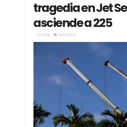
tragedia en Jet Set
asciende a 225
10:16:00
NACIONAL