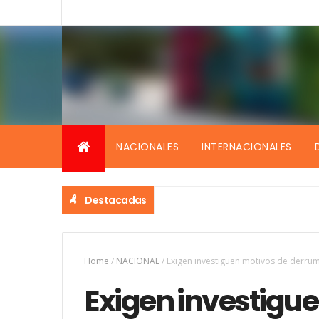
NACIONALES
INTERNACIONALES
Destacadas
Home
/
NACIONAL
/
Exigen investiguen motivos de derrum
Exigen investigu