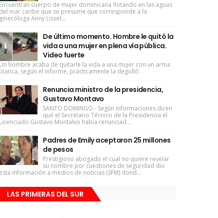
Encuentran cuerpo de mujer dominicana flotando en las aguas
del mar caribe que se presume que corresponde a la
ginecóloga Anny Lisset...
De último momento. Hombre le quitó la
vida a una mujer en plena vía pública.
Video fuerte
Un hombre acaba de quitarle la vida a una mujer con un arma
blanca, según el informe, prácticamente la degolló.
Renuncia ministro de la presidencia,
Gustavo Montavo
SANTO DOMINGO.- Según informaciones dicen
qué el Secretario Técnico de la Presidencia el
Licenciado Gustavo Montalvo había renunciad...
Padres de Emily aceptaron 25 millones
de pesos
Prestigioso abogado el cual no quiere revelar
su nombre por cuestiones de seguridad dio
esta información a medios de noticias (SFM) dond...
LAS PRIMERAS DEL SUR