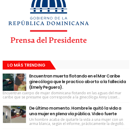
LO MÁS TRENDING
Encuentran muerta flotando en el Mar Caribe
ginecóloga que le practico aborto a la fallecida
(Emely Peguero).
Encuentran cuerpo de mujer dominicana flotando en las aguas del mar
caribe que se presume que corresponde a la ginecóloga Anny Lisset...
De último momento. Hombre le quitó la vida a
una mujer en plena vía pública. Video fuerte
Un hombre acaba de quitarle la vida a una mujer con un
arma blanca, según el informe, prácticamente la degolló.