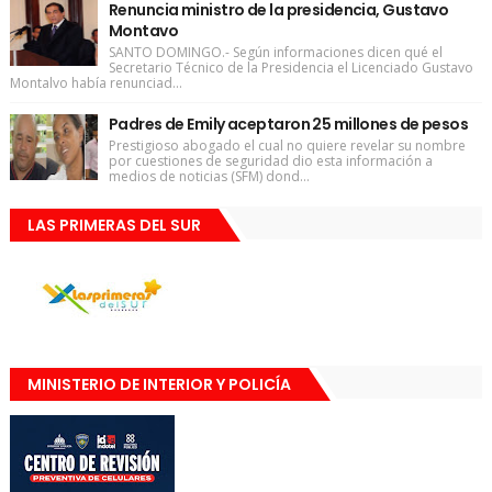
Renuncia ministro de la presidencia, Gustavo
Montavo
SANTO DOMINGO.- Según informaciones dicen qué el
Secretario Técnico de la Presidencia el Licenciado Gustavo
Montalvo había renunciad...
Padres de Emily aceptaron 25 millones de pesos
Prestigioso abogado el cual no quiere revelar su nombre
por cuestiones de seguridad dio esta información a
medios de noticias (SFM) dond...
LAS PRIMERAS DEL SUR
MINISTERIO DE INTERIOR Y POLICÍA