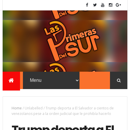
Home
/
Unlabelled
/
Trump deporta a El Salvador a cientos de
venezolanos pese a la orden judicial que le prohibía hacerlo
Trump deporta a El