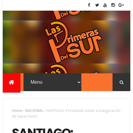
Home
/
NACIONAL
/
SANTIAGO: Presidente asiste a inauguración
de lujoso hotel
SANTIAGO: