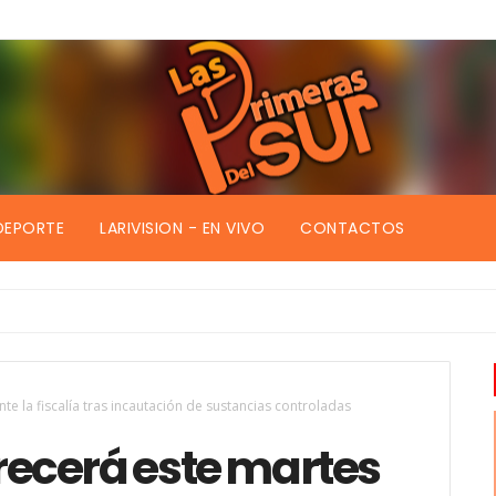
DEPORTE
LARIVISION - EN VIVO
CONTACTOS
 la fiscalía tras incautación de sustancias controladas
ecerá este martes