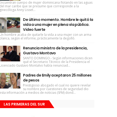
Encuentran cuerpo de mujer dominicana flotando en las aguas
del mar caribe que se presume que corresponde a la
ginecóloga Anny Lisset...
De último momento. Hombre le quitó la
vida a una mujer en plena vía pública.
Video fuerte
Un hombre acaba de quitarle la vida a una mujer con un arma
blanca, según el informe, prácticamente la degolló.
Renuncia ministro de la presidencia,
Gustavo Montavo
SANTO DOMINGO.- Según informaciones dicen
qué el Secretario Técnico de la Presidencia el
Licenciado Gustavo Montalvo había renunciad...
Padres de Emily aceptaron 25 millones
de pesos
Prestigioso abogado el cual no quiere revelar
su nombre por cuestiones de seguridad dio
esta información a medios de noticias (SFM) dond...
LAS PRIMERAS DEL SUR