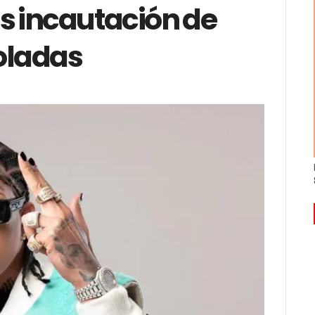
ras incautación de
oladas