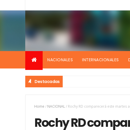
NACIONALES
INTERNACIONALES
Destacadas
Home
/
NACIONAL
/
Rochy RD comparecerá este martes ante
Rochy RD compar