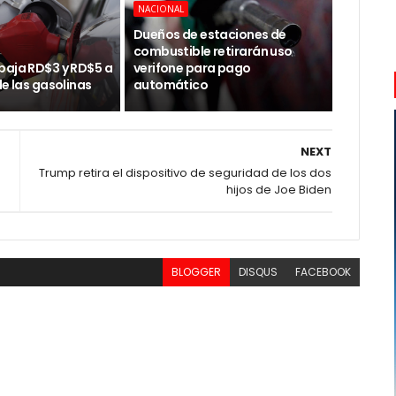
NACIONAL
Dueños de estaciones de
combustible retirarán uso
baja RD$3 y RD$5 a
verifone para pago
de las gasolinas
automático
NEXT
Trump retira el dispositivo de seguridad de los dos
hijos de Joe Biden
BLOGGER
DISQUS
FACEBOOK