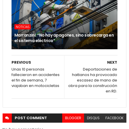
NOTICIAS
Marranzini: “No hay apagones, sino sobrecarga en
el sistema eléctrico”
PREVIOUS
NEXT
Unas 10 personas
Deportaciones de
fallecieron en accidentes
haitianos ha provocado
el fin de semana, 7
escasez de mano de
viajaban en motocicletas
obra para la construcción
en RD.
POST
COMMENT
BLOGGER
DISQUS
FACEBOOK