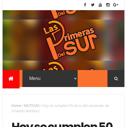
Home
/
NOTICIAS
/
Hoy se cumplen 50 años del asesinato de
Orlando Martínez
Hoy se cumplen 50