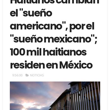
el "sueño
americano", por el
"sueño mexicano";
100 mil haitianos
residen en México
9:56:00
NOTICIAS