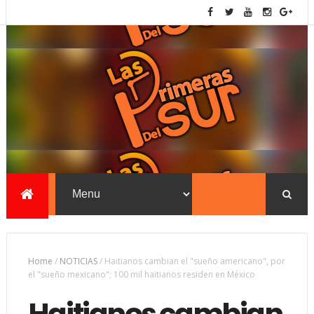
Home
/
NOTICIAS
/
Haitianos cambian el "sueño americano", por
el "sueño mexicano"; 100 mil haitianos residen en México
Haitianos cambian