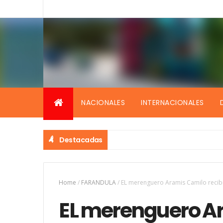
NACIONALES
INTERNACIONALES
Destacadas
Home
/
FARANDULA
/
EL merenguero Aramis Camilo recib
EL merenguero A