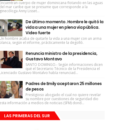
Encuentran cuerpo de mujer dominicana flotando en las aguas
del mar caribe que se presume que corresponde a la
ginecóloga Anny Lisset...
De último momento. Hombre le quitó la
vida a una mujer en plena vía pública.
Video fuerte
Un hombre acaba de quitarle la vida a una mujer con un arma
blanca, según el informe, prácticamente la degolló.
Renuncia ministro de la presidencia,
Gustavo Montavo
SANTO DOMINGO.- Según informaciones dicen
qué el Secretario Técnico de la Presidencia el
Licenciado Gustavo Montalvo había renunciad...
Padres de Emily aceptaron 25 millones
de pesos
Prestigioso abogado el cual no quiere revelar
su nombre por cuestiones de seguridad dio
esta información a medios de noticias (SFM) dond...
LAS PRIMERAS DEL SUR