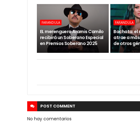
FARANDULA
FARANDULA
EL merenguero Aramis Camilo
Bachata: el
recibirá un Soberano Especial
atrae a más
en Premios Soberano 2025
de otros gé
POST
COMMENT
No hay comentarios