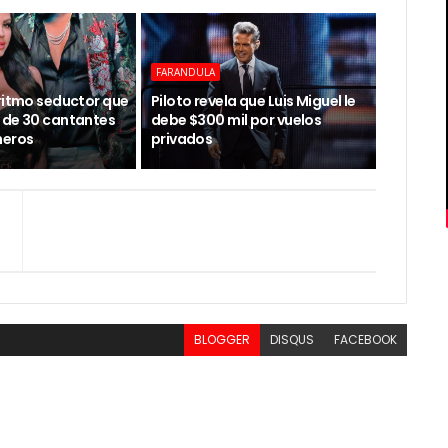
FARANDULA
 ritmo seductor que
Piloto revela que Luis Miguel le
 de 30 cantantes
debe $300 mil por vuelos
neros
privados
BLOGGER
DISQUS
FACEBOOK