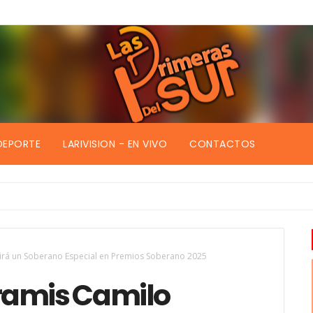
DEPORTE
LARIVISION - EN VIVO
CONTACTOS
irá un Soberano Especial en Premios Soberano 2025
ramis Camilo