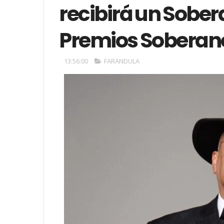
recibirá un Sober
Premios Soberan
13:56:00
FARANDULA