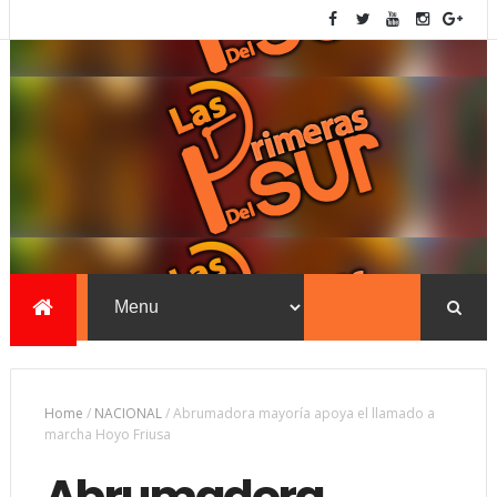
Home
/
NACIONAL
/
Abrumadora mayoría apoya el llamado a
marcha Hoyo Friusa
Abrumadora