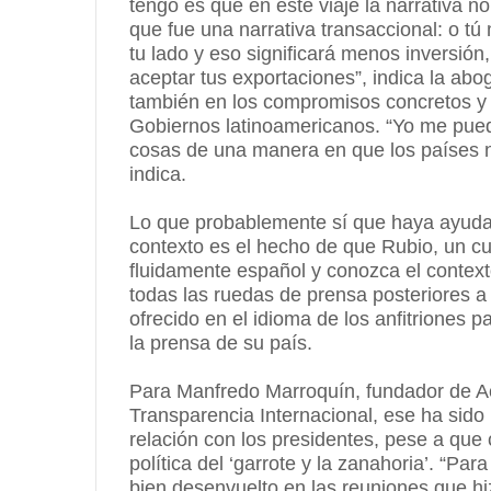
tengo es que en este viaje la narrativa n
que fue una narrativa transaccional: o t
tu lado y eso significará menos invers
aceptar tus exportaciones”, indica la abog
también en los compromisos concretos y “
Gobiernos latinoamericanos. “Yo me pue
cosas de una manera en que los países no
indica.
Lo que probablemente sí que haya ayudado
contexto es el hecho de que Rubio, un c
fluidamente español y conozca el context
todas las ruedas de prensa posteriores a
ofrecido en el idioma de los anfitriones
la prensa de su país.
Para Manfredo Marroquín, fundador de Ac
Transparencia Internacional, ese ha sido
relación con los presidentes, pese a qu
política del ‘garrote y la zanahoria’. “P
bien desenvuelto en las reuniones que hi