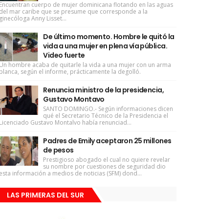
Encuentran cuerpo de mujer dominicana flotando en las aguas
del mar caribe que se presume que corresponde a la
ginecóloga Anny Lisset...
De último momento. Hombre le quitó la
vida a una mujer en plena vía pública.
Video fuerte
Un hombre acaba de quitarle la vida a una mujer con un arma
blanca, según el informe, prácticamente la degolló.
Renuncia ministro de la presidencia,
Gustavo Montavo
SANTO DOMINGO.- Según informaciones dicen
qué el Secretario Técnico de la Presidencia el
Licenciado Gustavo Montalvo había renunciad...
Padres de Emily aceptaron 25 millones
de pesos
Prestigioso abogado el cual no quiere revelar
su nombre por cuestiones de seguridad dio
esta información a medios de noticias (SFM) dond...
LAS PRIMERAS DEL SUR