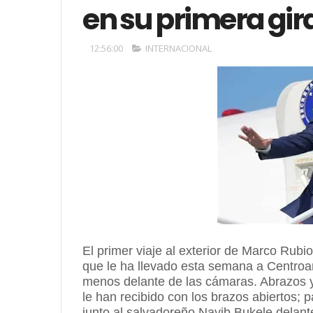
en su primera gir
12:56:00
INTERNACIONAL
El primer viaje al exterior de Marco Rub
que le ha llevado esta semana a Centroamé
menos delante de las cámaras. Abrazos y 
le han recibido con los brazos abiertos; p
junto al salvadoreño Nayib Bukele delante