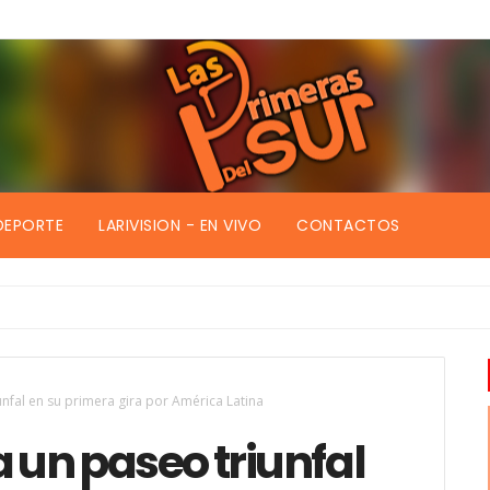
DEPORTE
LARIVISION - EN VIVO
CONTACTOS
nfal en su primera gira por América Latina
 un paseo triunfal