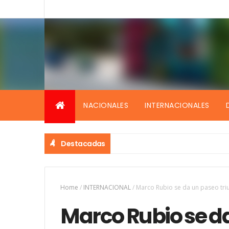
NACIONALES
INTERNACIONALES
Destacadas
Home
/
INTERNACIONAL
/
Marco Rubio se da un paseo triu
Marco Rubio se da