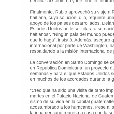
debilitar al Gobierno y fue todo lo contrar
Finalmente, Rubio aprovechó su viaje a R
haitiana, cuya solución, dijo, requiere u
apoyo de los países desarrollados. Delant
Estados Unidos no le solicitará a su na
haitianos”. “Ningún país del mundo puede 
que lo haga”, insistió. Además, aseguró 
internacional por parte de Washington, h
respaldando a la misión internacional de p
La conversación en Santo Domingo se cent
en República Dominicana, un proyecto qu
semanas y para el que Estados Unidos se
en muchos de los acordados durante la gi
“Creo que ha sido una visita de tanto im
martes en el Palacio Nacional de Guatema
sismo de su vida en la capital guatemal
acostumbrado a los huracanes. Pese al su
latinoamericano regresa a casa con la sen