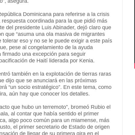
io”, asegura.
epública Dominicana para referirse a la crisis
na respuesta coordinada para la que pidió más
e del presidente Luis Abinader, dejó claro que
ción que “asuma una ola masiva de migrantes
tolerar eso y no se le puede exigir a este país
que, pese al congelamiento de la ayuda
a firmado una excepción para seguir
acificación de Haití liderada por Kenia.
ró también en la explotación de tierras raras
e dijo que se anunciará en las próximas
rá “un socio estratégico”. En este tema, como
ra, aún hay que conocer los detalles.
pacto que hubo un terremoto”, bromeó Rubio el
la, al contar que había sentido el primer
teca, algo poco común para un miamense, más
sto, el primer secretario de Estado de origen
sación de llegar de su primera gira en el