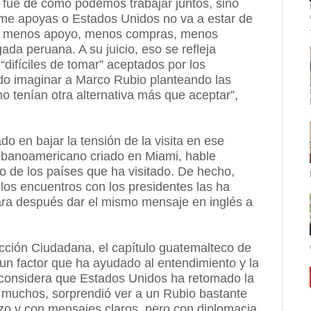
o fue de cómo podemos trabajar juntos, sino
ú me apoyas o Estados Unidos no va a estar de
ión, menos apoyo, menos compras, menos
ada peruana. A su juicio, eso se refleja
difíciles de tomar” aceptados por los
do imaginar a Marco Rubio planteando las
 tenían otra alternativa más que aceptar”,
 en bajar la tensión de la visita en ese
ubanoamericano criado en Miami, hable
o de los países que ha visitado. De hecho,
 los encuentros con los presidentes las ha
 para después dar el mismo mensaje en inglés a
ción Ciudadana, el capítulo guatemalteco de
 un factor que ha ayudado al entendimiento y la
e considera que Estados Unidos ha retomado la
ara muchos, sorprendió ver a un Rubio bastante
zo y con mensajes claros, pero con diplomacia,