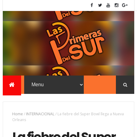
Home
/
INTERNACIONAL
/
La fiebre del Super Bowl llega a Nueva
Orleans
La fiebre del Super