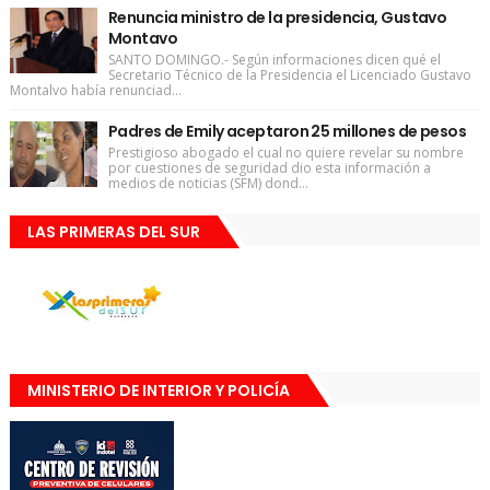
Renuncia ministro de la presidencia, Gustavo
Montavo
SANTO DOMINGO.- Según informaciones dicen qué el
Secretario Técnico de la Presidencia el Licenciado Gustavo
Montalvo había renunciad...
Padres de Emily aceptaron 25 millones de pesos
Prestigioso abogado el cual no quiere revelar su nombre
por cuestiones de seguridad dio esta información a
medios de noticias (SFM) dond...
LAS PRIMERAS DEL SUR
MINISTERIO DE INTERIOR Y POLICÍA