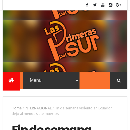
Home
/
INTERNACIONAL
/
Fin de semana violento en Ecuador
dejó al menos siete muertos
Fin de semana