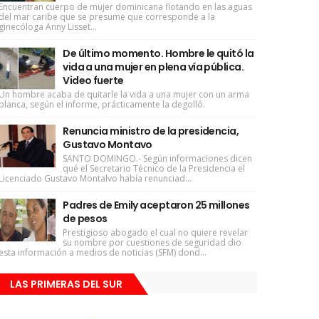
Encuentran cuerpo de mujer dominicana flotando en las aguas
del mar caribe que se presume que corresponde a la
ginecóloga Anny Lisset...
De último momento. Hombre le quitó la
vida a una mujer en plena vía pública.
Video fuerte
Un hombre acaba de quitarle la vida a una mujer con un arma
blanca, según el informe, prácticamente la degolló.
Renuncia ministro de la presidencia,
Gustavo Montavo
SANTO DOMINGO.- Según informaciones dicen
qué el Secretario Técnico de la Presidencia el
Licenciado Gustavo Montalvo había renunciad...
Padres de Emily aceptaron 25 millones
de pesos
Prestigioso abogado el cual no quiere revelar
su nombre por cuestiones de seguridad dio
esta información a medios de noticias (SFM) dond...
LAS PRIMERAS DEL SUR