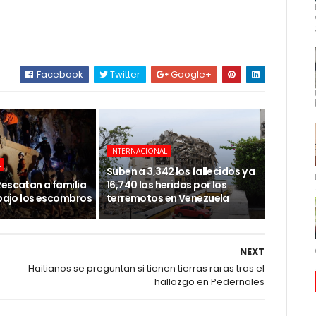
Facebook
Twitter
Google+
INTERNACIONAL
L
Suben a 3,342 los fallecidos y a
Rescatan a familia
16,740 los heridos por los
 bajo los escombros
terremotos en Venezuela
NEXT
Haitianos se preguntan si tienen tierras raras tras el
hallazgo en Pedernales