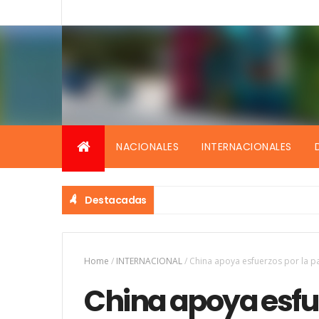
NACIONALES
INTERNACIONALES
Destacadas
Home
/
INTERNACIONAL
/
China apoya esfuerzos por la pa
China apoya esfue