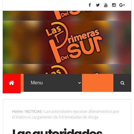
Home
/
NOTICIAS
/
Las autoridades ejecutan allanamientos por
el histórico cargamento de 9.8 toneladas de droga
Las autoridades