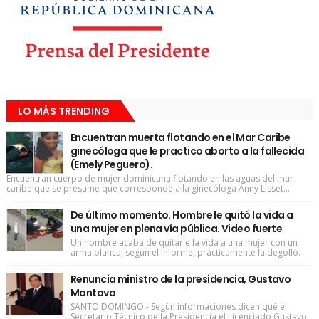
LO MÁS TRENDING
Encuentran muerta flotando en el Mar Caribe
ginecóloga que le practico aborto a la fallecida
(Emely Peguero).
Encuentran cuerpo de mujer dominicana flotando en las aguas del mar
caribe que se presume que corresponde a la ginecóloga Anny Lisset...
De último momento. Hombre le quitó la vida a
una mujer en plena vía pública. Video fuerte
Un hombre acaba de quitarle la vida a una mujer con un
arma blanca, según el informe, prácticamente la degolló.
Renuncia ministro de la presidencia, Gustavo
Montavo
SANTO DOMINGO.- Según informaciones dicen qué el
Secretario Técnico de la Presidencia el Licenciado Gustavo