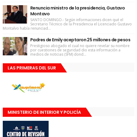
Renuncia ministro de la presidencia, Gustavo
Montavo
SANTO DOMINGO.- Según informaciones dicen qué el
Secretario Técnico de la Presidencia el Licenciado Gustavo
Montalvo había renunciad...
Padres de Emily aceptaron 25 millones de pesos
Prestigioso abogado el cual no quiere revelar su nombre
por cuestiones de seguridad dio esta información a
medios de noticias (SFM) dond...
LAS PRIMERAS DEL SUR
MINISTERIO DE INTERIOR Y POLICÍA