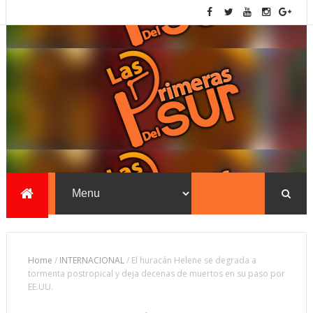
Home
/
INTERNACIONAL
/
El huracán Helene se degrada a
tormenta postropical y deja decenas de muertos en su paso por
EE.UU.