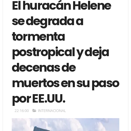
El huracán Helene
se degrada a
tormenta
postropical y deja
decenas de
muertos en su paso
por EE.UU.
22:16:00
INTERNACIONAL