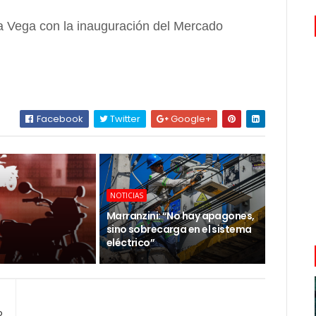
a Vega con la inauguración del Mercado
Facebook
Twitter
Google+
NOTICIAS
Marranzini: “No hay apagones,
sino sobrecarga en el sistema
eléctrico”
o