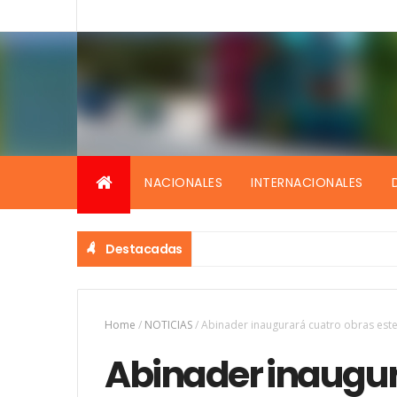
NACIONALES
INTERNACIONALES
Destacadas
Home
/
NOTICIAS
/
Abinader inaugurará cuatro obras est
Abinader inaugur