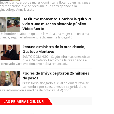
Encuentran cuerpo de mujer dominicana flotando en las aguas
del mar caribe que se presume que corresponde a la
ginecóloga Anny Lisset...
De último momento. Hombre le quitó la
vida a una mujer en plena vía pública.
Video fuerte
Un hombre acaba de quitarle la vida a una mujer con un arma
blanca, según el informe, prácticamente la degolló.
Renuncia ministro de la presidencia,
Gustavo Montavo
SANTO DOMINGO.- Según informaciones dicen
qué el Secretario Técnico de la Presidencia el
Licenciado Gustavo Montalvo había renunciad...
Padres de Emily aceptaron 25 millones
de pesos
Prestigioso abogado el cual no quiere revelar
su nombre por cuestiones de seguridad dio
esta información a medios de noticias (SFM) dond...
LAS PRIMERAS DEL SUR