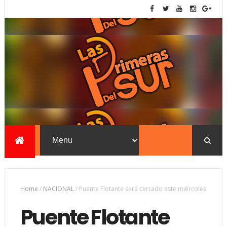
Home
/
NACIONAL
/
Puente Flotante será cerrado este miércoles
Puente Flotante