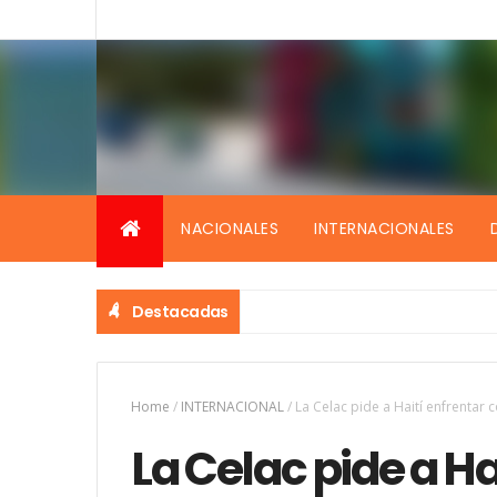
NACIONALES
INTERNACIONALES
Destacadas
Home
/
INTERNACIONAL
/
La Celac pide a Haití enfrentar c
La Celac pide a Ha