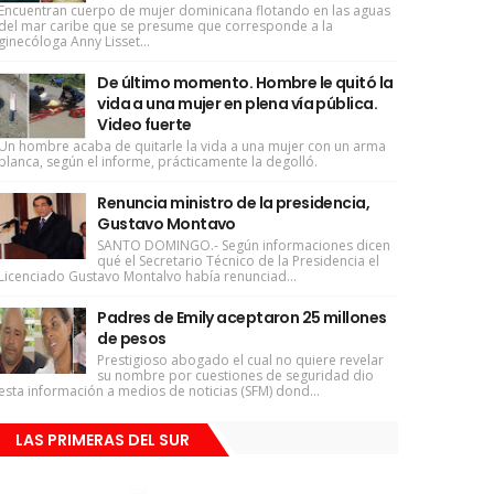
Encuentran cuerpo de mujer dominicana flotando en las aguas
del mar caribe que se presume que corresponde a la
ginecóloga Anny Lisset...
De último momento. Hombre le quitó la
vida a una mujer en plena vía pública.
Video fuerte
Un hombre acaba de quitarle la vida a una mujer con un arma
blanca, según el informe, prácticamente la degolló.
Renuncia ministro de la presidencia,
Gustavo Montavo
SANTO DOMINGO.- Según informaciones dicen
qué el Secretario Técnico de la Presidencia el
Licenciado Gustavo Montalvo había renunciad...
Padres de Emily aceptaron 25 millones
de pesos
Prestigioso abogado el cual no quiere revelar
su nombre por cuestiones de seguridad dio
esta información a medios de noticias (SFM) dond...
LAS PRIMERAS DEL SUR