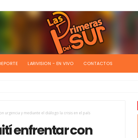
DEPORTE
LARIVISION - EN VIVO
CONTACTOS
on urgencia y mediante el diálogo la crisis en el país
ití enfrentar con