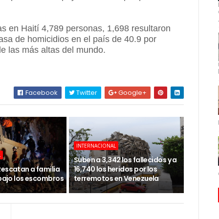
 en Haití 4,789 personas, 1,698 resultaron
asa de homicidios en el país de 40.9 por
de las más altas del mundo.
Facebook
Twitter
Google+
INTERNACIONAL
L
Suben a 3,342 los fallecidos y a
Rescatan a familia
16,740 los heridos por los
 bajo los escombros
terremotos en Venezuela