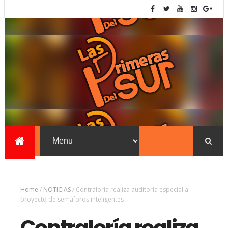
Home
/
NOTICIAS
/
Contraloría realiza auditoría especial a
proyecto de semáforos inteligentes
Contraloría realiza