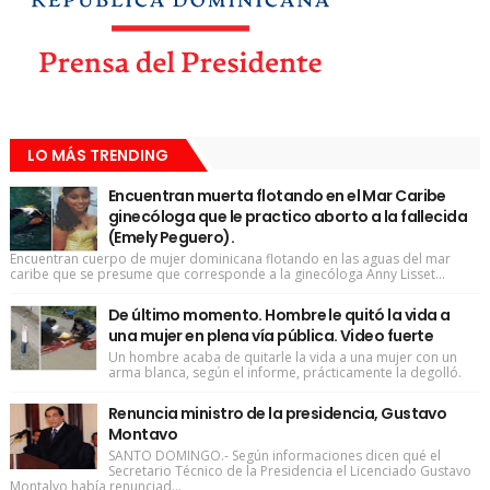
LO MÁS TRENDING
Encuentran muerta flotando en el Mar Caribe
ginecóloga que le practico aborto a la fallecida
(Emely Peguero).
Encuentran cuerpo de mujer dominicana flotando en las aguas del mar
caribe que se presume que corresponde a la ginecóloga Anny Lisset...
De último momento. Hombre le quitó la vida a
una mujer en plena vía pública. Video fuerte
Un hombre acaba de quitarle la vida a una mujer con un
arma blanca, según el informe, prácticamente la degolló.
Renuncia ministro de la presidencia, Gustavo
Montavo
SANTO DOMINGO.- Según informaciones dicen qué el
Secretario Técnico de la Presidencia el Licenciado Gustavo
Montalvo había renunciad...