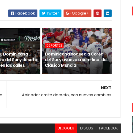
Facebook
Twitter
Google+
DEPORTES
SD: Dominicana
Dominicana noquea a Corea
a del Sur y desata
del Sur y avanza a semifinal del
en las calles
Clásico Mundial
NEXT
de
Abinader emite decreto, con nuevos cambios
BLOGGER
DISQUS
FACEBOOK