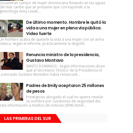
Encuentran cuerpo de mujer dominicana flotando en las aguas
del mar caribe que se presume que corresponde a la
ginecóloga Anny Lisset...
De último momento. Hombre le quitó la
vida a una mujer en plena vía pública.
Video fuerte
Un hombre acaba de quitarle la vida a una mujer con un arma
blanca, según el informe, prácticamente la degolló.
Renuncia ministro de la presidencia,
Gustavo Montavo
SANTO DOMINGO.- Según informaciones dicen
qué el Secretario Técnico de la Presidencia el
Licenciado Gustavo Montalvo había renunciad...
Padres de Emily aceptaron 25 millones
de pesos
Prestigioso abogado el cual no quiere revelar
su nombre por cuestiones de seguridad dio
esta información a medios de noticias (SFM) dond...
LAS PRIMERAS DEL SUR