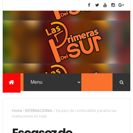
Home
/
INTERNACIONAL
/
Escasez de combustible paraliza las
instituciones en Haití
Escasez de