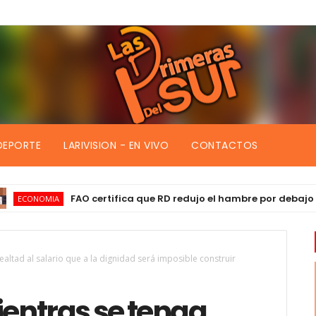
DEPORTE
LARIVISION - EN VIVO
CONTACTOS
FAO certifica que RD redujo el hambre por debajo de 2,5 
OMIA
ealtad al salario que a la dignidad será imposible construir
ientras se tenga