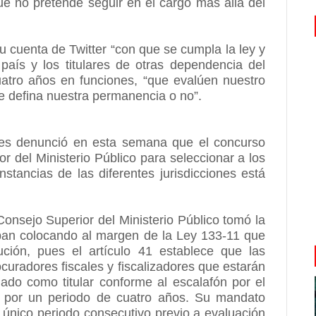
ue no pretende seguir en el cargo más allá del
u cuenta de Twitter “con que se cumpla la ley y
 país y los titulares de otras dependencia del
uatro años en funciones, “que evalúen nuestro
 defina nuestra permanencia o no”.
bles denunció en esta semana que el concurso
r del Ministerio Público para seleccionar a los
instancias de las diferentes jurisdicciones está
nsejo Superior del Ministerio Público tomó la
aban colocando al margen de la Ley 133-11 que
ución, pues el artículo 41 establece que las
ocuradores fiscales y fiscalizadores que estarán
nado como titular conforme al escalafón por el
co por un periodo de cuatro años. Su mandato
único periodo consecutivo previo a evaluación