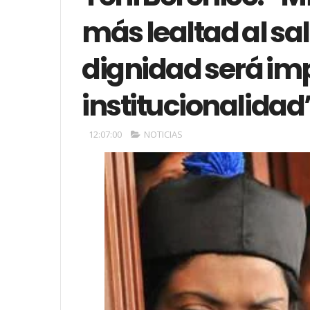
más lealtad al sal
dignidad será imp
institucionalidad
12:07:00
NOTICIAS