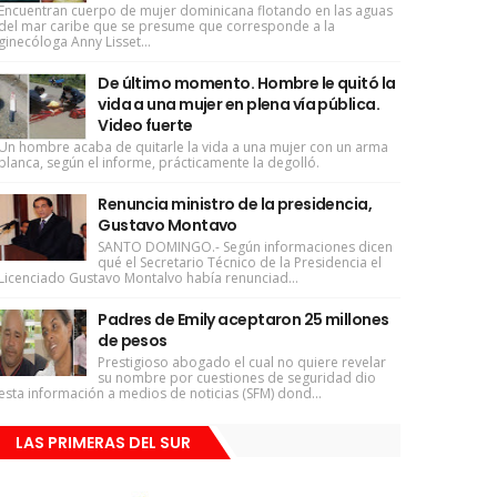
Encuentran cuerpo de mujer dominicana flotando en las aguas
del mar caribe que se presume que corresponde a la
ginecóloga Anny Lisset...
De último momento. Hombre le quitó la
vida a una mujer en plena vía pública.
Video fuerte
Un hombre acaba de quitarle la vida a una mujer con un arma
blanca, según el informe, prácticamente la degolló.
Renuncia ministro de la presidencia,
Gustavo Montavo
SANTO DOMINGO.- Según informaciones dicen
qué el Secretario Técnico de la Presidencia el
Licenciado Gustavo Montalvo había renunciad...
Padres de Emily aceptaron 25 millones
de pesos
Prestigioso abogado el cual no quiere revelar
su nombre por cuestiones de seguridad dio
esta información a medios de noticias (SFM) dond...
LAS PRIMERAS DEL SUR