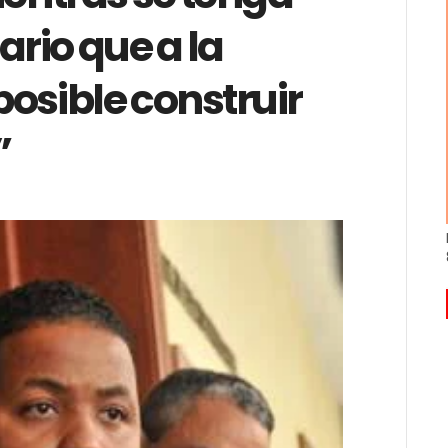
ario que a la
osible construir
”