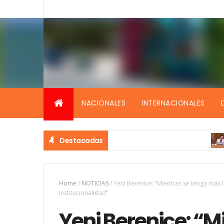
NACIONALES
INTERNACIONALES
Destacadas
ECON
Home
/
NOTICIAS
/
Yeni Berenice: “Mientras se tenga más l
institucionalidad”
Yeni Berenice: “M