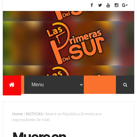
Home
/
NOTICIAS
/
Muere en República Dominicana
expresidente de Haití
Muere en