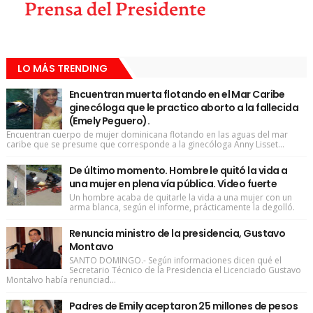
LO MÁS TRENDING
Encuentran muerta flotando en el Mar Caribe
ginecóloga que le practico aborto a la fallecida
(Emely Peguero).
Encuentran cuerpo de mujer dominicana flotando en las aguas del mar
caribe que se presume que corresponde a la ginecóloga Anny Lisset...
De último momento. Hombre le quitó la vida a
una mujer en plena vía pública. Video fuerte
Un hombre acaba de quitarle la vida a una mujer con un
arma blanca, según el informe, prácticamente la degolló.
Renuncia ministro de la presidencia, Gustavo
Montavo
SANTO DOMINGO.- Según informaciones dicen qué el
Secretario Técnico de la Presidencia el Licenciado Gustavo
Montalvo había renunciad...
Padres de Emily aceptaron 25 millones de pesos