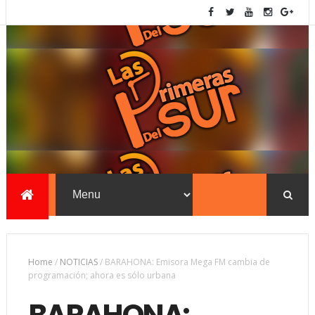
Home
/
NOTICIAS
/
BARAHONA: Emisora Mega FM cambia de
programación; ahora es sólo urbana
BARAHONA: