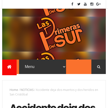
Home
/
NOTICIAS
/
Accidente deja dos muertos y dos heridos en
San Cristóbal
Accidente deja dos