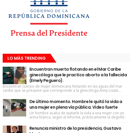
LO MÁS TRENDING
Encuentran muerta flotando en el Mar Caribe
ginecóloga que le practico aborto a la fallecida
(Emely Peguero).
Encuentran cuerpo de mujer dominicana flotando en las aguas del mar
caribe que se presume que corresponde a la ginecóloga Anny Lisset...
De último momento. Hombre le quitó la vida a
una mujer en plena vía pública. Video fuerte
Un hombre acaba de quitarle la vida a una mujer con un
arma blanca, según el informe, prácticamente la degolló.
Renuncia ministro de la presidencia, Gustavo