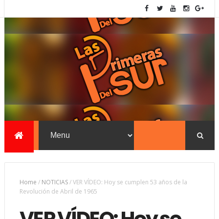
Home
/
NOTICIAS
/
VER VÍDEO: Hoy se cumplen 53 años de la
Revolución de Abril de 1965
VER VÍDEO: Hoy se