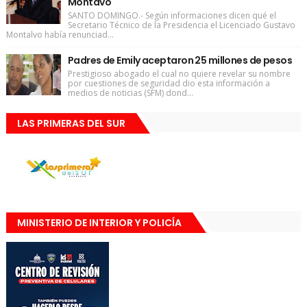
Montavo
SANTO DOMINGO.- Según informaciones dicen qué el
Secretario Técnico de la Presidencia el Licenciado Gustavo
Montalvo había renunciad...
Padres de Emily aceptaron 25 millones de pesos
Prestigioso abogado el cual no quiere revelar su nombre
por cuestiones de seguridad dio esta información a
medios de noticias (SFM) dond...
LAS PRIMERAS DEL SUR
MINISTERIO DE INTERIOR Y POLICÍA