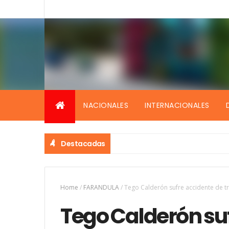
NACIONALES
INTERNACIONALES
Destacadas
Home
/
FARANDULA
/
Tego Calderón sufre accidente de tr
Tego Calderón su