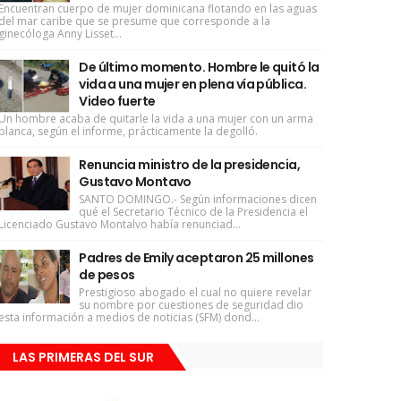
Encuentran cuerpo de mujer dominicana flotando en las aguas
del mar caribe que se presume que corresponde a la
ginecóloga Anny Lisset...
De último momento. Hombre le quitó la
vida a una mujer en plena vía pública.
Video fuerte
Un hombre acaba de quitarle la vida a una mujer con un arma
blanca, según el informe, prácticamente la degolló.
Renuncia ministro de la presidencia,
Gustavo Montavo
SANTO DOMINGO.- Según informaciones dicen
qué el Secretario Técnico de la Presidencia el
Licenciado Gustavo Montalvo había renunciad...
Padres de Emily aceptaron 25 millones
de pesos
Prestigioso abogado el cual no quiere revelar
su nombre por cuestiones de seguridad dio
esta información a medios de noticias (SFM) dond...
LAS PRIMERAS DEL SUR