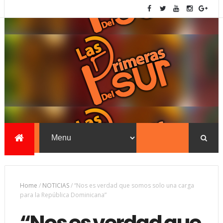
Home
/
NOTICIAS
/
“Nos es verdad que somos solo una carga
para la República Dominicana”
“Nos es verdad que