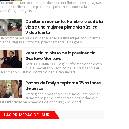
Encuentran cuerpo de mujer dominicana flotando en las aguas
del mar caribe que se presume que corresponde a la
ginecóloga Anny Lisset...
De último momento. Hombre le quitó la
vida a una mujer en plena vía pública.
Video fuerte
Un hombre acaba de quitarle la vida a una mujer con un arma
blanca, según el informe, prácticamente la degolló.
Renuncia ministro de la presidencia,
Gustavo Montavo
SANTO DOMINGO.- Según informaciones dicen
qué el Secretario Técnico de la Presidencia el
Licenciado Gustavo Montalvo había renunciad...
Padres de Emily aceptaron 25 millones
de pesos
Prestigioso abogado el cual no quiere revelar
su nombre por cuestiones de seguridad dio
esta información a medios de noticias (SFM) dond...
LAS PRIMERAS DEL SUR