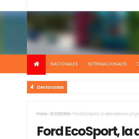
NACIONALES
INTERNACIONALES
Destacadas
familia tras 12 días bajo los escombros
Home
/
ECONOMIA
/
Ford EcoSport, la alternativa en un 
Ford EcoSport, la 